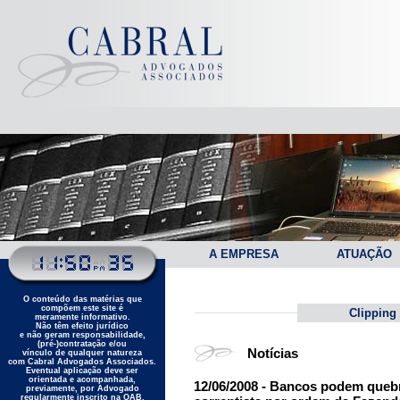
A EMPRESA
ATUAÇÃO
O conteúdo das matérias que
compõem este site é
Clipping
meramente informativo.
Não têm efeito jurídico
e não geram responsabilidade,
(pré-)contratação e/ou
Notícias
vínculo de qualquer natureza
com Cabral Advogados Associados.
Eventual aplicação deve ser
orientada e acompanhada,
12/06/2008 - Bancos podem quebr
previamente, por Advogado
regularmente inscrito na OAB.