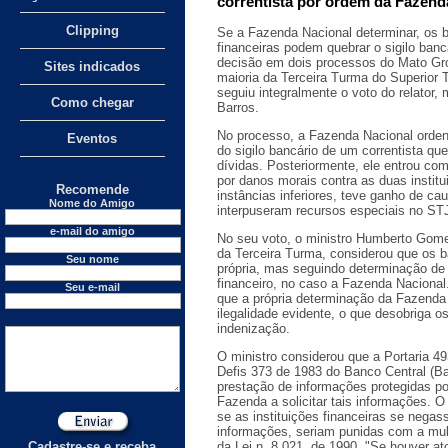
correntista por ordem da Fazend
Clipping
Se a Fazenda Nacional determinar, os b
financeiras podem quebrar o sigilo banc
decisão em dois processos do Mato Gro
Sites indicados
maioria da Terceira Turma do Superior T
seguiu integralmente o voto do relator
Como chegar
Barros.
No processo, a Fazenda Nacional orden
Eventos
do sigilo bancário de um correntista q
dívidas. Posteriormente, ele entrou c
por danos morais contra as duas institu
Recomende
instâncias inferiores, teve ganho de ca
Nome do Amigo
interpuseram recursos especiais no ST
e-mail do amigo
No seu voto, o ministro Humberto Gom
da Terceira Turma, considerou que os 
Seu nome
própria, mas seguindo determinação de 
financeiro, no caso a Fazenda Nacional
Seu e-mail
que a própria determinação da Fazenda
ilegalidade evidente, o que desobriga 
indenização.
O ministro considerou que a Portaria 
Defis 373 de 1983 do Banco Central (B
prestação de informações protegidas por
Fazenda a solicitar tais informações. O
se as instituições financeiras se nega
informações, seriam punidas com a mult
Cadastre-se e receba
da Lei n. 8.021, de 1990. "Se houver ato 